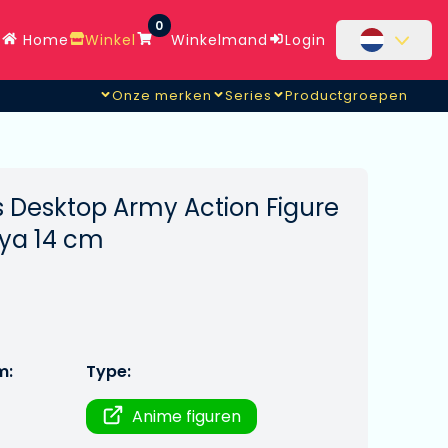
0
Home
Winkel
Winkelmand
Login
Onze merken
Series
Productgroepen
s Desktop Army Action Figure
iya 14 cm
m:
Type:
Anime figuren