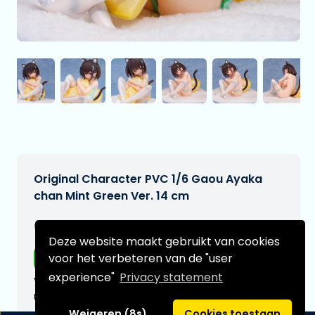
Original Character PVC 1/6 Gaou Ayaka
chan Mint Green Ver. 14 cm
€209,99
[Onder voorbehoud]
Deze website maakt gebruikt van cookies
voor het verbeteren van de "user
Gratis verzending
experience"
Privacy statement
Verwachtte leverdatum:
n.v.t.
Weigeren (8s)
Cookies toestaan