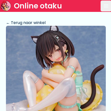
Online otaku
Op
← Terug naar winkel