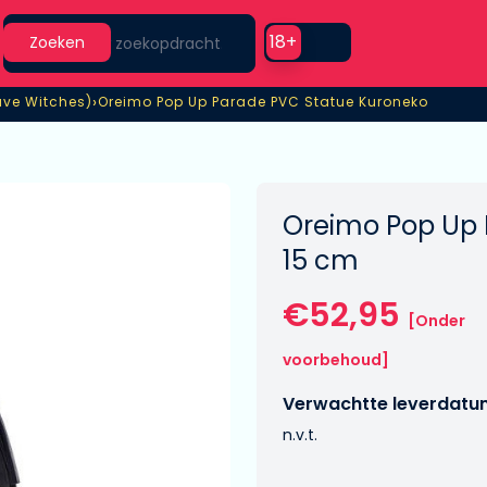
Search
Use setting
18+
Zoeken
›
ave Witches)
Oreimo Pop Up Parade PVC Statue Kuroneko
ave Witches)
Oreimo Pop Up Parade PVC Statue Kuroneko
Oreimo Pop Up 
15 cm
€52,95
[Onder
voorbehoud]
Verwachtte leverdatu
n.v.t.