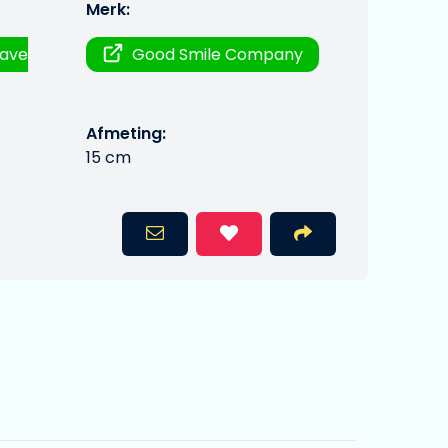
Merk:
rave
Good Smile Company
Afmeting:
15 cm