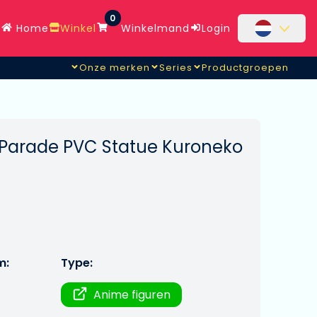
0
Home
Winkel
Winkelmand
Login
Onze merken
Series
Productgroepen
Parade PVC Statue Kuroneko
m:
Type:
Anime figuren