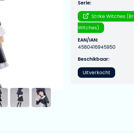
Serie:
Strike Witches (B
Witches)
EAN/IAN:
4580416945950
Beschikbaar:
Uitverkocht