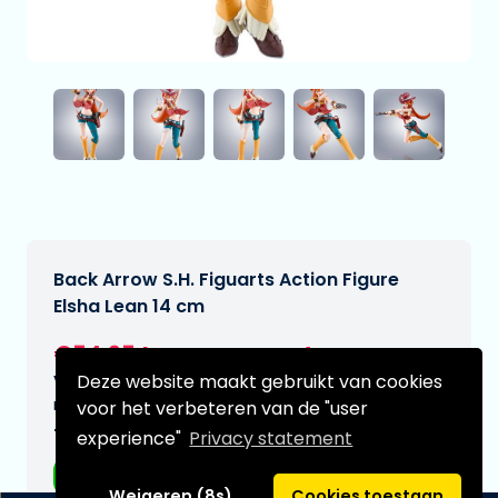
Back Arrow S.H. Figuarts Action Figure
Elsha Lean 14 cm
€54,95
[Onder voorbehoud]
Deze website maakt gebruikt van cookies
Verwachtte leverdatum:
n.v.t.
voor het verbeteren van de "user
Type:
experience"
Privacy statement
Anime figuren
Weigeren (8s)
Cookies toestaan