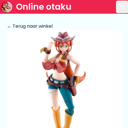
Online otaku
Op
← Terug naar winkel