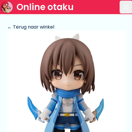
Online otaku
Op
← Terug naar winkel