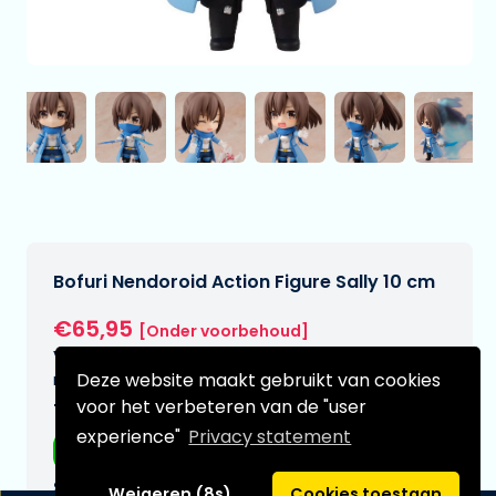
Bofuri Nendoroid Action Figure Sally 10 cm
€65,95
[Onder voorbehoud]
Verwachtte leverdatum:
Deze website maakt gebruikt van cookies
n.v.t.
voor het verbeteren van de "user
Type:
experience"
Privacy statement
Anime figuren
Serie:
Weigeren (8s)
Cookies toestaan