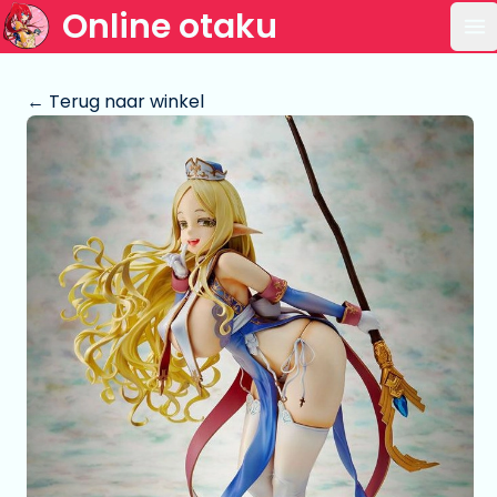
Online otaku
Op
← Terug naar winkel