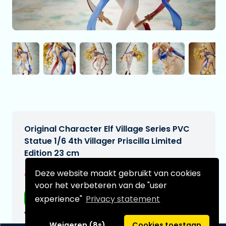
Original Character Elf Village Series PVC
Statue 1/6 4th Villager Priscilla Limited
Edition 23 cm
€364,99
Deze website maakt gebruikt van cookies
[Onder voorbehoud]
voor het verbeteren van de "user
Gratis verzending
experience"
Privacy statement
Verwachtte leverdatum:
n.v.t.
Weigeren (8s)
Cookies toestaan