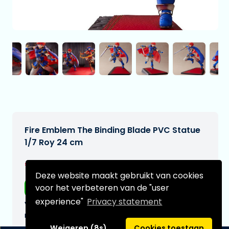
Fire Emblem The Binding Blade PVC Statue
1/7 Roy 24 cm
€334,99
[Onder voorbehoud]
Deze website maakt gebruikt van cookies
Gratis verzending
voor het verbeteren van de "user
experience"
Privacy statement
Verwachtte leverdatum:
n.v.t.
Weigeren (8s)
Cookies toestaan