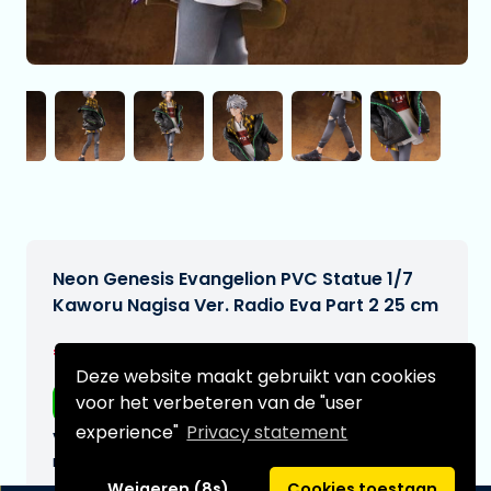
Neon Genesis Evangelion PVC Statue 1/7
Kaworu Nagisa Ver. Radio Eva Part 2 25 cm
€249,99
[Onder voorbehoud]
Deze website maakt gebruikt van cookies
voor het verbeteren van de "user
Gratis verzending
experience"
Privacy statement
Verwachtte leverdatum:
n.v.t.
Weigeren (8s)
Cookies toestaan