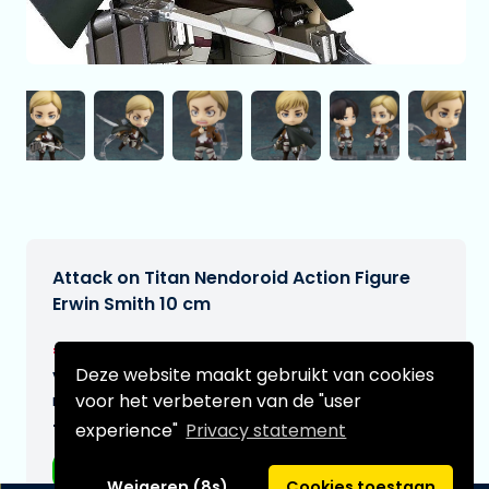
Attack on Titan Nendoroid Action Figure
Erwin Smith 10 cm
€59,99
[Onder voorbehoud]
Deze website maakt gebruikt van cookies
Verwachtte leverdatum:
voor het verbeteren van de "user
n.v.t.
experience"
Privacy statement
Type:
Anime figuren
Weigeren (8s)
Cookies toestaan