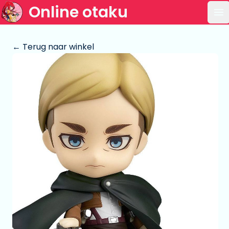
Online otaku
Op
← Terug naar winkel