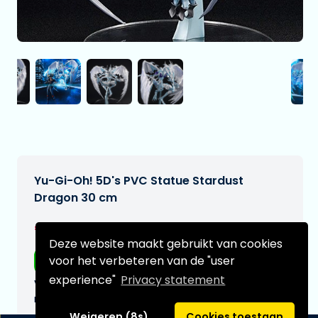
Yu-Gi-Oh! 5D's PVC Statue Stardust
Dragon 30 cm
€324,99
[Onder voorbehoud]
Deze website maakt gebruikt van cookies
voor het verbeteren van de "user
Gratis verzending
experience"
Privacy statement
Verwachtte leverdatum:
n.v.t.
Weigeren (8s)
Cookies toestaan