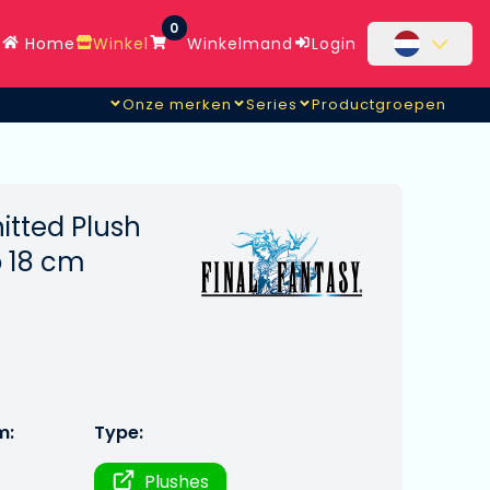
0
Home
Winkel
Winkelmand
Login
Onze merken
Series
Productgroepen
itted Plush
 18 cm
m:
Type:
Plushes