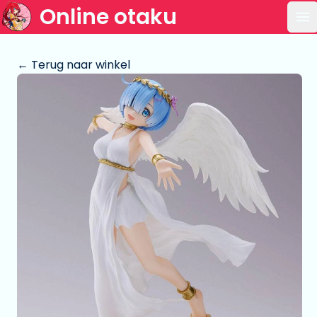
Online otaku
Op
← Terug naar winkel