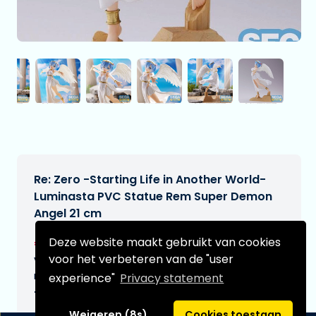
Re: Zero -Starting Life in Another World-
Luminasta PVC Statue Rem Super Demon
Angel 21 cm
€27,99
Deze website maakt gebruikt van cookies
[Onder voorbehoud]
voor het verbeteren van de "user
Verwachtte leverdatum:
n.v.t.
experience"
Privacy statement
Type:
Weigeren (8s)
Cookies toestaan