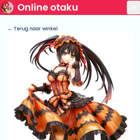
Online otaku
Op
← Terug naar winkel