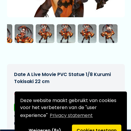
Date A Live Movie PVC Statue 1/8 Kurumi
Tokisaki 22 cm
€224,99
[Onder voorbehoud]
Deze website maakt gebruikt van cookies
voor het verbeteren van de "user
Gratis verzending
experience"
Privacy statement
Verwachtte leverdatum:
n.v.t.
Weigeren (8s)
Cookies toestaan