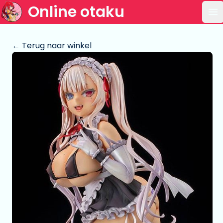
Online otaku
Op
← Terug naar winkel