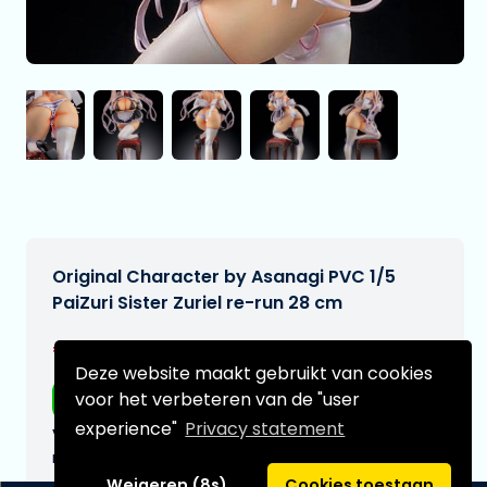
Original Character by Asanagi PVC 1/5
PaiZuri Sister Zuriel re-run 28 cm
€324,99
[Onder voorbehoud]
Deze website maakt gebruikt van cookies
voor het verbeteren van de "user
Gratis verzending
experience"
Privacy statement
Verwachtte leverdatum:
n.v.t.
Weigeren (8s)
Cookies toestaan