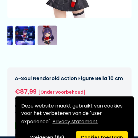
A-Soul Nendoroid Action Figure Bella 10 cm
€87,99
[Onder voorbehoud]
Verwachtte leverdatum:
Deze website maakt gebruikt van cookies
n.v.t.
voor het verbeteren van de "user
Type:
experience"
Privacy statement
Anime figuren
Serie:
Weigeren (8s)
Cookies toestaan