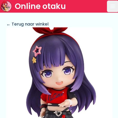
Online otaku
Op
← Terug naar winkel