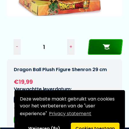
-
+
Dragon Ball Plush Figure Shenron 29 cm
€19,99
Verwachtte leverdatum:
Deze website maakt gebruikt van cookies
05-09-2026
voor het verbeteren van de "user
Type:
experience"
Privacy statement
Plushes
Weigeren (8s)
Cookies toestaan