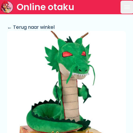
Online otaku
Op
← Terug naar winkel