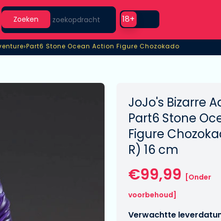
Search
Use setting
18+
Zoeken
›
venture
Part6 Stone Ocean Action Figure Chozokado
venture
Part6 Stone Ocean Action Figure Chozokado
JoJo's Bizarre 
Part6 Stone Oc
Figure Chozoka
R) 16 cm
€99,99
[Onder
voorbehoud]
Verwachtte leverdatu