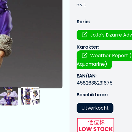
n.v.t.
Serie:
JoJo's Bizarre Ad
Karakter:
Weather Report (
Aquamarine)
EAN/IAN:
4582638231675
Beschikbaar:
Uitverkocht