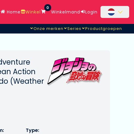
0
Home
Winkel
Winkelmand
Login
Onze merken
Series
Productgroepen
Adventure
ean Action
do (Weather
m:
Type: