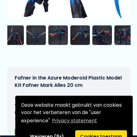
Fafner in the Azure Moderoid Plastic Model
Kit Fafner Mark Alles 20 cm
€92,99
[Onder voorbehoud]
Deze website maakt gebruikt van cookies
Verwachtte leverdatum:
voor het verbeteren van de "user
n.v.t.
experience"
Privacy statement
Type:
Anime figuren
Weigeren (8s)
Cookies toestaan