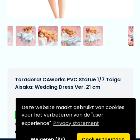
Toradora! CAworks PVC Statue 1/7 Taiga
Aisaka: Wedding Dress Ver. 21 cm
€214,99
[Onder voorbehoud]
Deze website maakt gebruikt van cookies
voor het verbeteren van de "user
Gratis verzending
experience"
Privacy statement
Verwachtte leverdatum:
n.v.t.
Weigeren (8s)
Cookies toestaan