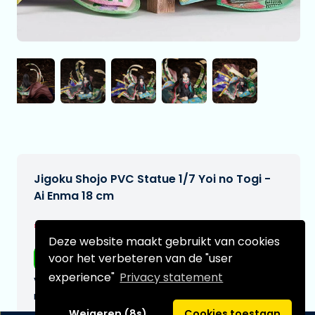
Jigoku Shojo PVC Statue 1/7 Yoi no Togi -
Ai Enma 18 cm
€384,99
[Onder voorbehoud]
Deze website maakt gebruikt van cookies
voor het verbeteren van de "user
Gratis verzending
experience"
Privacy statement
Verwachtte leverdatum:
n.v.t.
Weigeren (8s)
Cookies toestaan