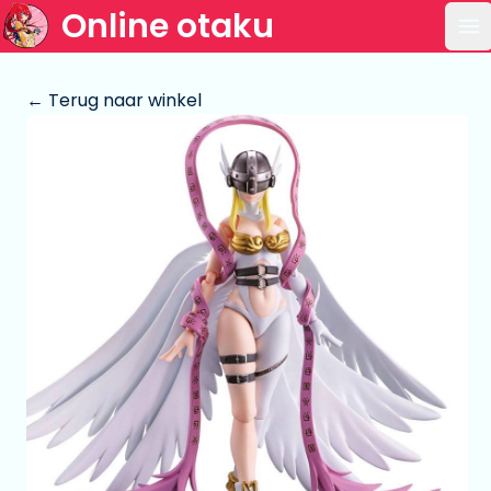
Online otaku
Op
← Terug naar winkel