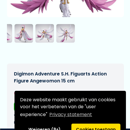
Digimon Adventure S.H. Figuarts Action
Figure Angewomon 15 cm
€108,99
[Onder voorbehoud]
Deze website maakt gebruikt van cookies
voor het verbeteren van de "user
Gratis verzending
experience"
Privacy statement
Verwachtte leverdatum:
n.v.t.
Weigeren (8s)
Cookies toestaan