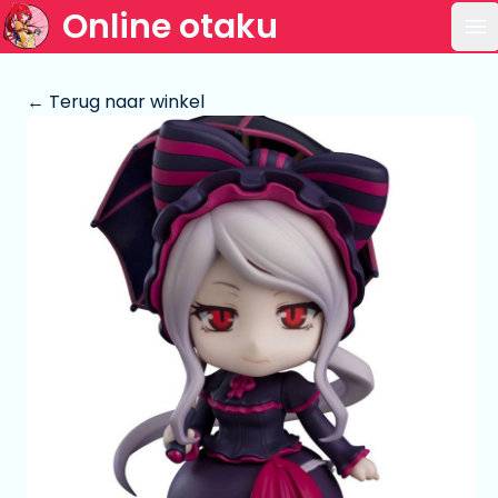
Online otaku
Op
← Terug naar winkel