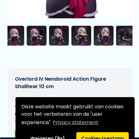
Overlord IV Nendoroid Action Figure
Shalltear 10 cm
€83,99
[Onder voorbehoud]
Deze website maakt gebruikt van cookies
Verwachtte leverdatum:
voor het verbeteren van de "user
n.v.t.
experience"
Privacy statement
Type:
Anime figuren
Weigeren (8s)
Cookies toestaan