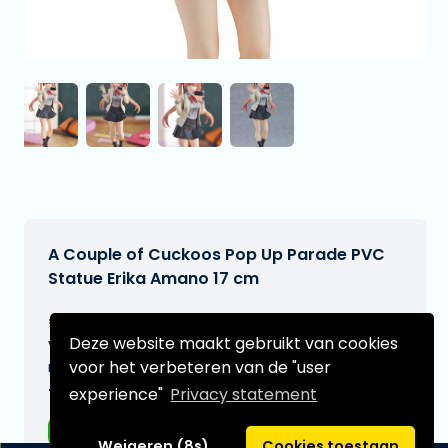
A Couple of Cuckoos Pop Up Parade PVC
Statue Erika Amano 17 cm
€45,99
[Onder voorbehoud]
Deze website maakt gebruikt van cookies
Verwachtte leverdatum:
voor het verbeteren van de "user
n.v.t.
experience"
Privacy statement
Type:
Anime figuren
Weigeren (8s)
Cookies toestaan