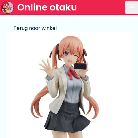
Online otaku
Op
← Terug naar winkel