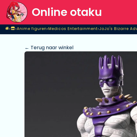
Online otaku
Home
›
›
›
›
Anime figuren
Medicos Entertainment
JoJo's Bizarre Ad
Shop
Anime figuren
Medicos Entertainment
JoJo's Bizarre Ad
← Terug naar winkel