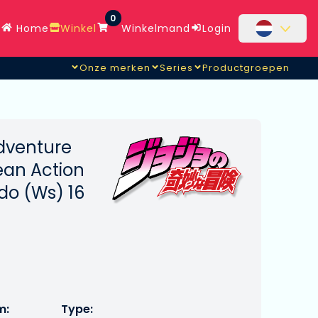
0
Home
Winkel
Winkelmand
Login
Onze merken
Series
Productgroepen
Adventure
ean Action
do (Ws) 16
m:
Type: