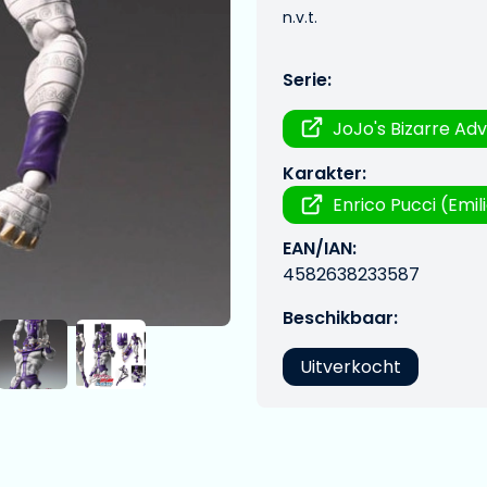
n.v.t.
Serie:
JoJo's Bizarre Ad
Karakter:
Enrico Pucci (Emil
EAN/IAN:
4582638233587
Beschikbaar:
Uitverkocht