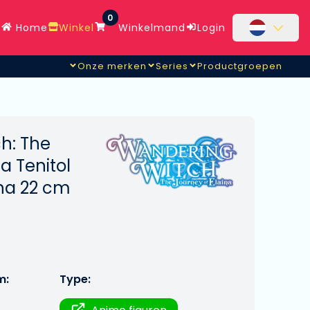
0
Home
Winkel
Winkelmand
Login
Onze merken
Series
Productgroepen
h: The
a Tenitol
ina 22 cm
m:
Type: