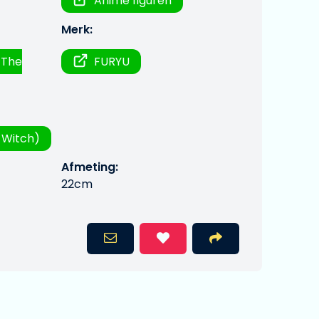
Anime figuren
Merk:
 The
FURYU
 Witch)
Afmeting:
22cm