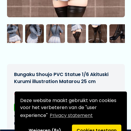
Bungaku Shoujo PVC Statue 1/6 Akituski
Kurumi illustration Matarou 25 cm
€339,99
[Onder voorbehoud]
Deze website maakt gebruikt van cookies
voor het verbeteren van de "user
Gratis verzending
experience"
Privacy statement
Verwachtte leverdatum:
n.v.t.
Weigeren (8s)
Cookies toestaan