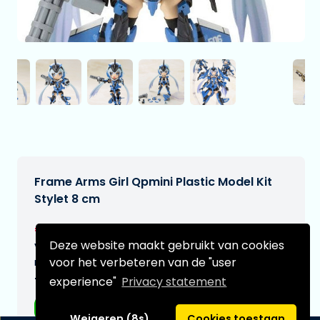
Frame Arms Girl Qpmini Plastic Model Kit
Stylet 8 cm
€44,99
[Onder voorbehoud]
Deze website maakt gebruikt van cookies
Verwachtte leverdatum:
voor het verbeteren van de "user
n.v.t.
Type:
experience"
Privacy statement
Anime figuren
Weigeren (8s)
Cookies toestaan