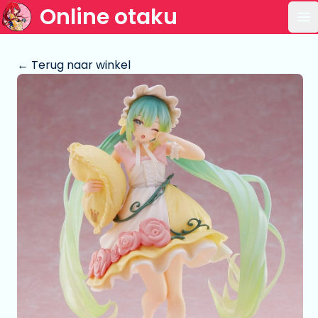
Online otaku
Op
← Terug naar winkel