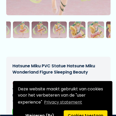
Hatsune Miku PVC Statue Hatsune Miku
Wonderland Figure Sleeping Beauty
€32,99
[Onder voorbehoud]
Deze website maakt gebruikt van cookies
Verwachtte leverdatum:
voor het verbeteren van de "user
n.v.t.
experience"
Privacy statement
Type:
Anime figuren
Weigeren (8s)
Cookies toestaan