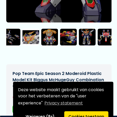
Pop Team Epic Season 2 Moderoid Plastic
Model Kit Biggus McHugeGuy Combination
Great Bari Bari Team Epic 17 cm
Deze website maakt gebruikt van cookies
voor het verbeteren van de "user
€147,99
[Onder voorbehoud]
experience"
Privacy statement
Gratis verzending
Weigeren (8s)
Cookies toestaan