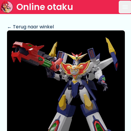
Online otaku
Op
← Terug naar winkel