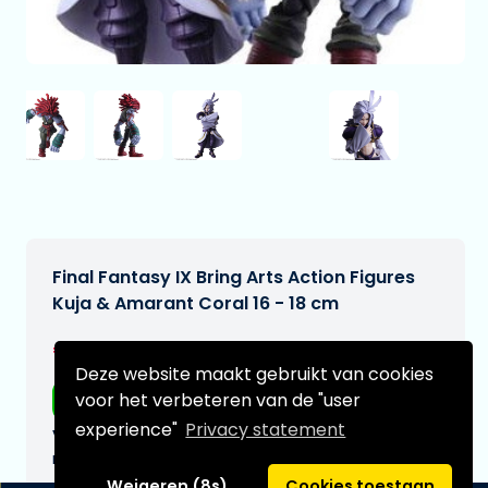
Final Fantasy IX Bring Arts Action Figures
Kuja & Amarant Coral 16 - 18 cm
€229,00
[Onder voorbehoud]
Deze website maakt gebruikt van cookies
voor het verbeteren van de "user
Gratis verzending
experience"
Privacy statement
Verwachtte leverdatum:
n.v.t.
Weigeren (8s)
Cookies toestaan