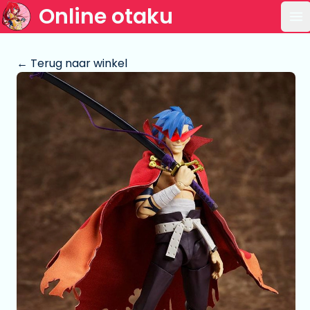
Online otaku
Op
← Terug naar winkel