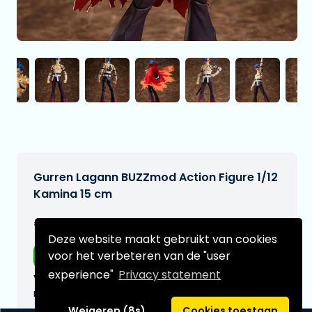
Gurren Lagann BUZZmod Action Figure 1/12
Kamina 15 cm
€148,99
[Onder voorbehoud]
Deze website maakt gebruikt van cookies
Gratis verzending
voor het verbeteren van de "user
experience"
Privacy statement
Verwachtte leverdatum:
n.v.t.
Weigeren (8s)
Cookies toestaan