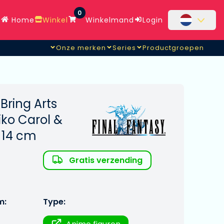
0
Home
Winkel
Winkelmand
Login
Onze merken
Series
Productgroepen
 Bring Arts
iko Carol &
 14 cm
Gratis verzending
m:
Type: