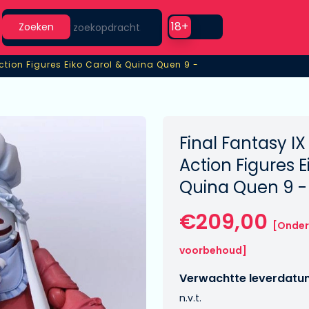
Search
Use setting
18+
Zoeken
Action Figures Eiko Carol & Quina Quen 9 -
Action Figures Eiko Carol & Quina Quen 9 -
Final Fantasy IX
Action Figures E
Quina Quen 9 -
€209,00
[Onder
voorbehoud]
Verwachtte leverdatu
n.v.t.