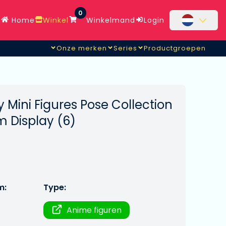
0
Home
Winkel
Winkelmand
Login
Onze merken
Series
Productgroepen
y Mini Figures Pose Collection
m Display (6)
m:
Type:
Anime figuren