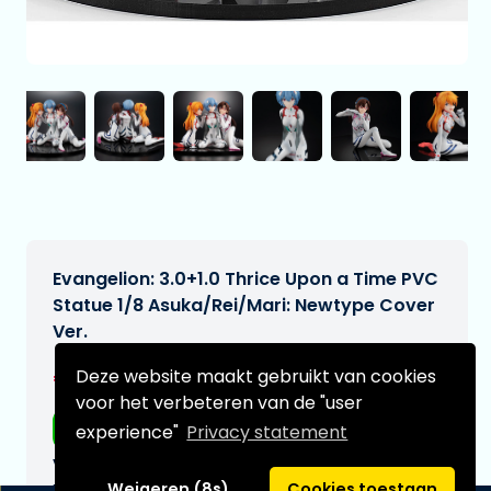
Evangelion: 3.0+1.0 Thrice Upon a Time PVC
Statue 1/8 Asuka/Rei/Mari: Newtype Cover
Ver.
€424,99
Deze website maakt gebruikt van cookies
[Onder voorbehoud]
voor het verbeteren van de "user
Gratis verzending
experience"
Privacy statement
Verwachtte leverdatum:
n.v.t.
Weigeren (8s)
Cookies toestaan