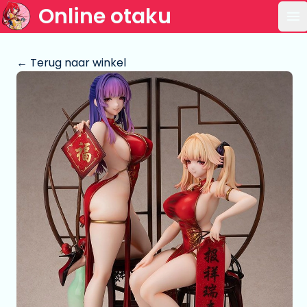
Online otaku
Op
← Terug naar winkel