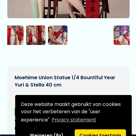
Moehime Union Statue 1/4 Bountiful Year
Yuri & Stella 40 cm
€799,00
[Onder voorbehoud]
Deze website maakt gebruikt van cookies
voor het verbeteren van de "user
Gratis verzending
experience"
Privacy statement
Verwachtte leverdatum:
n.v.t.
Weigeren (8s)
Cookies toestaan