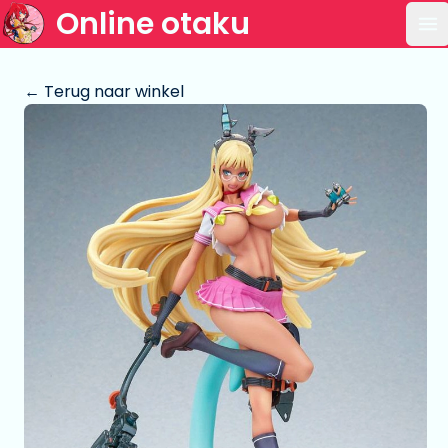
Online otaku
Op
← Terug naar winkel