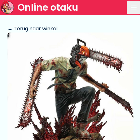
Online otaku
Op
← Terug naar winkel