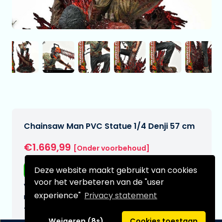
Chainsaw Man PVC Statue 1/4 Denji 57 cm
€1.669,99
[Onder voorbehoud]
Deze website maakt gebruikt van cookies
Gratis verzending
voor het verbeteren van de "user
Verwachtte leverdatum:
experience"
Privacy statement
n.v.t.
Type:
Weigeren (8s)
Cookies toestaan