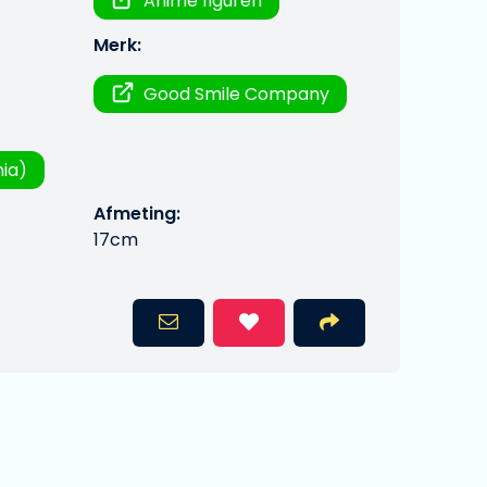
Anime figuren
Merk:
Good Smile Company
nia)
Afmeting:
17cm