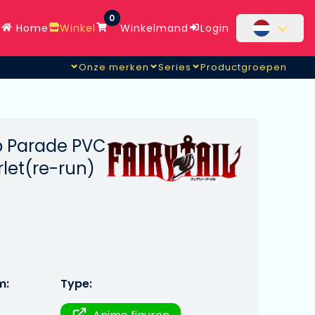
0
Home
Winkel
Winkelmand
Login
Onze merken
Series
Productgroepen
Up Parade PVC
rlet(re-run)
m:
Type: