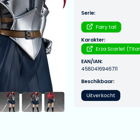
Serie:
Fairy tail
Karakter:
Erza Scarlet (Tita
EAN/IAN:
4580416946711
Beschikbaar:
Uitverkocht