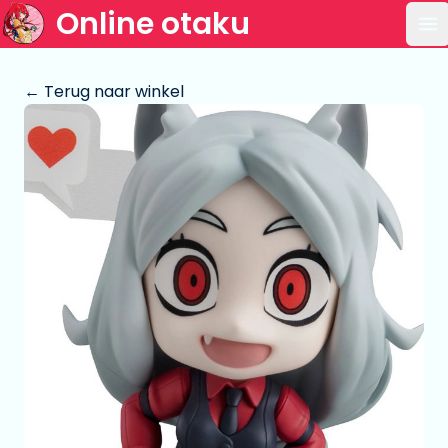
Online otaku
Op
← Terug naar winkel