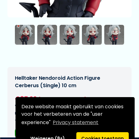
Helltaker Nendoroid Action Figure
Cerberus (Single) 10 cm
€87,99
[Onder voorbehoud]
Deze website maakt gebruikt van cookies
Verwachtte leverdatum:
n.v.t.
voor het verbeteren van de "user
Type:
experience"
Privacy statement
Anime figuren
Weigeren (8s)
Cookies toestaan