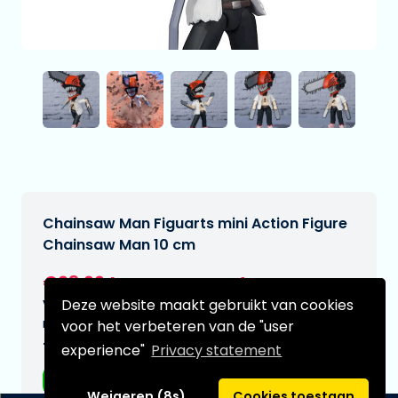
Chainsaw Man Figuarts mini Action Figure
Chainsaw Man 10 cm
€23,99
[Onder voorbehoud]
Deze website maakt gebruikt van cookies
Verwachtte leverdatum:
n.v.t.
voor het verbeteren van de "user
Type:
experience"
Privacy statement
Anime figuren
Weigeren (8s)
Cookies toestaan