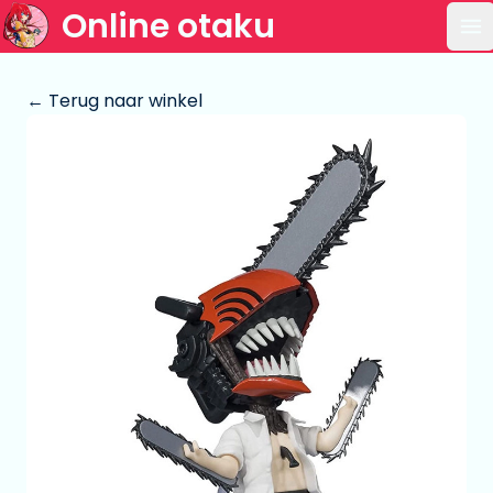
Online otaku
Op
← Terug naar winkel