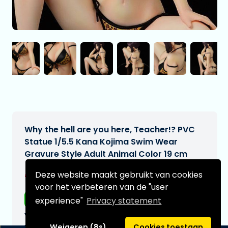
Why the hell are you here, Teacher!? PVC
Statue 1/5.5 Kana Kojima Swim Wear
Gravure Style Adult Animal Color 19 cm
€269,00
Deze website maakt gebruikt van cookies
[Onder voorbehoud]
voor het verbeteren van de "user
Gratis verzending
experience"
Privacy statement
Verwachtte leverdatum:
n.v.t.
Weigeren (8s)
Cookies toestaan