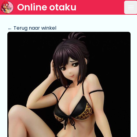
Online otaku
Op
← Terug naar winkel