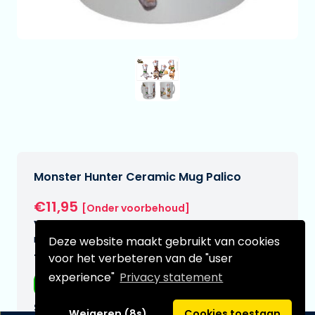
Monster Hunter Ceramic Mug Palico
€11,95
[Onder voorbehoud]
Verwachtte leverdatum:
n.v.t.
Deze website maakt gebruikt van cookies
voor het verbeteren van de "user
Type:
experience"
Privacy statement
Mokken
Serie:
Weigeren (8s)
Cookies toestaan