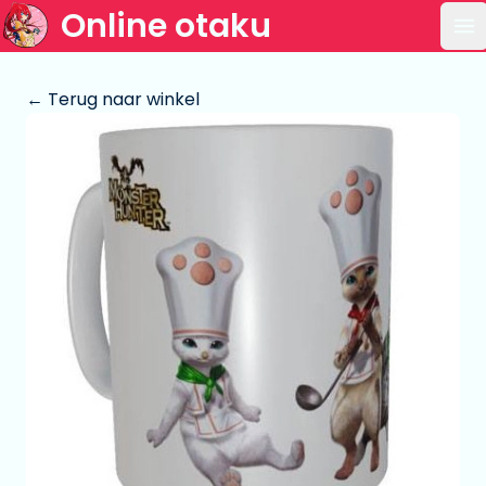
Online otaku
Op
← Terug naar winkel