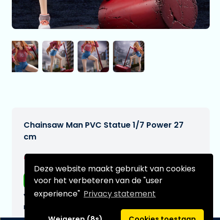
Chainsaw Man PVC Statue 1/7 Power 27
cm
€384,99
[Onder voorbehoud]
Deze website maakt gebruikt van cookies
voor het verbeteren van de "user
Gratis verzending
experience"
Privacy statement
Verwachtte leverdatum:
n.v.t.
Weigeren (8s)
Cookies toestaan