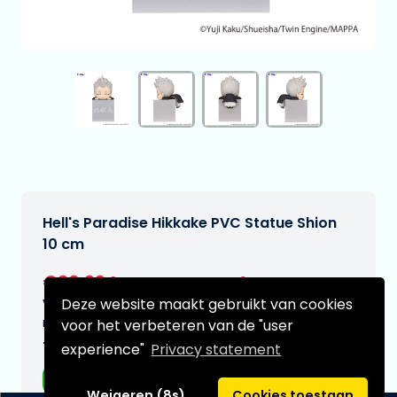
Hell's Paradise Hikkake PVC Statue Shion
10 cm
€20,99
[Onder voorbehoud]
Deze website maakt gebruikt van cookies
Verwachtte leverdatum:
n.v.t.
voor het verbeteren van de "user
Type:
experience"
Privacy statement
Anime figuren
Weigeren (8s)
Cookies toestaan