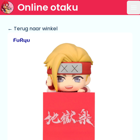
Online otaku
Op
← Terug naar winkel