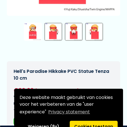
Hell's Paradise Hikkake PVC Statue Tenza
10 cm
€20,99
[Onder voorbehoud]
Deze website maakt gebruikt van cookies
Verwachtte leverdatum:
n.v.t.
voor het verbeteren van de "user
Type:
experience"
Privacy statement
Anime figuren
Weigeren (8s)
Cookies toestaan