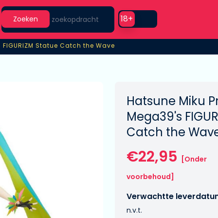
Search
Use setting
18+
Zoeken
s FIGURIZM Statue Catch the Wave
s FIGURIZM Statue Catch the Wave
Hatsune Miku Pr
Mega39's FIGUR
Catch the Wav
€22,95
[Onder
voorbehoud]
Verwachtte leverdatu
n.v.t.