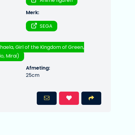
Anime figuren
Merk:
SEGA
haela, Girl of the Kingdom of Green,
o, Mirai)
Afmeting:
25cm