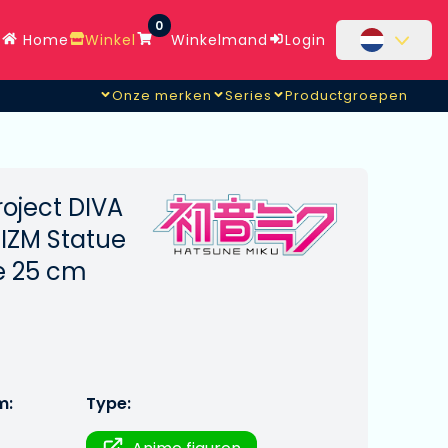
0
Home
Winkel
Winkelmand
Login
Onze merken
Series
Productgroepen
oject DIVA
IZM Statue
e 25 cm
m:
Type: