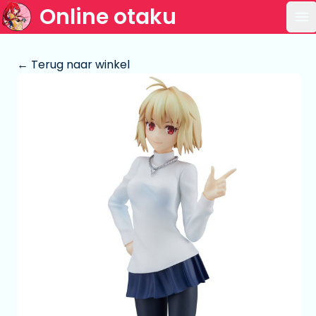
Online otaku
Op
← Terug naar winkel