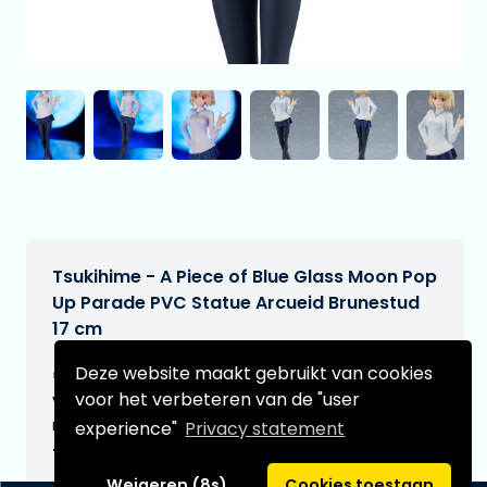
Tsukihime - A Piece of Blue Glass Moon Pop
Up Parade PVC Statue Arcueid Brunestud
17 cm
€47,99
Deze website maakt gebruikt van cookies
[Onder voorbehoud]
voor het verbeteren van de "user
Verwachtte leverdatum:
n.v.t.
experience"
Privacy statement
Type:
Weigeren (8s)
Cookies toestaan