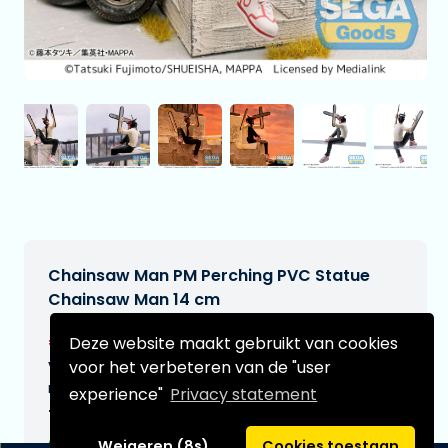
Chainsaw Man PM Perching PVC Statue
Chainsaw Man 14 cm
€15,99
Deze website maakt gebruikt van cookies
[Onder voorbehoud]
Verwachtte leverdatum:
voor het verbeteren van de "user
n.v.t.
experience"
Privacy statement
Type:
Weigeren (8s)
Cookies toestaan