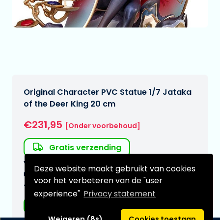
Original Character PVC Statue 1/7 Jataka
of the Deer King 20 cm
€231,95
[Onder voorbehoud]
Gratis verzending
Verwachtte leverdatum:
Deze website maakt gebruikt van cookies
n.v.t.
voor het verbeteren van de "user
Type:
experience"
Privacy statement
Anime figuren
Weigeren (8s)
Cookies toestaan