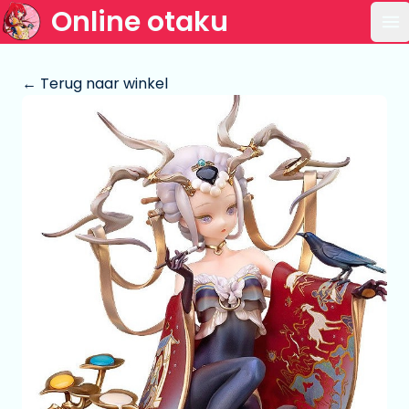
Online otaku
Op
← Terug naar winkel