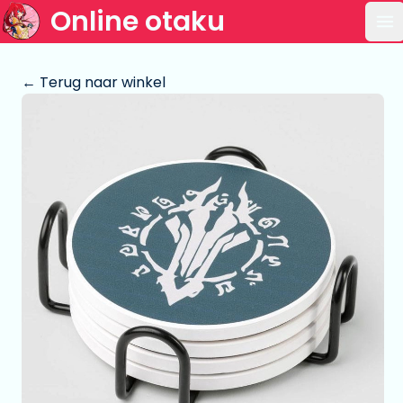
Online otaku
Op
← Terug naar winkel