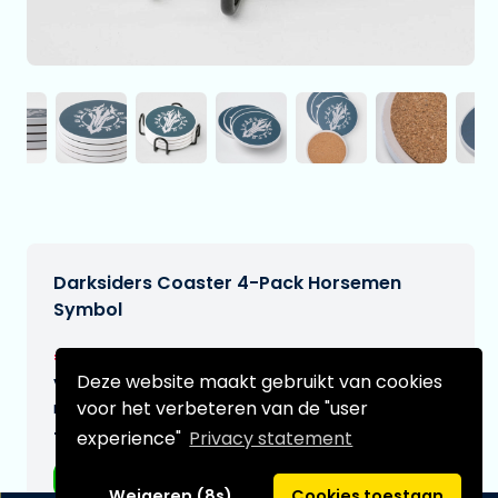
Darksiders Coaster 4-Pack Horsemen
Symbol
€16,95
[Onder voorbehoud]
Deze website maakt gebruikt van cookies
Verwachtte leverdatum:
voor het verbeteren van de "user
n.v.t.
experience"
Privacy statement
Type:
Accessoires
Weigeren (8s)
Cookies toestaan